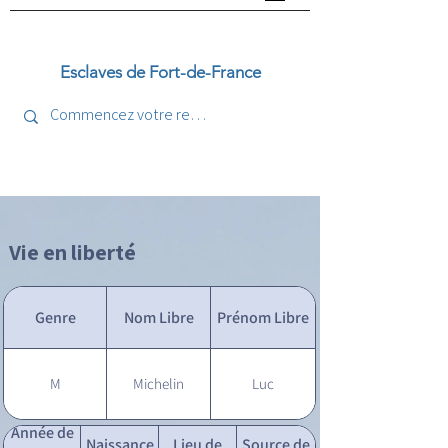
Esclaves de Fort-de-France
Vie en liberté
Genre
Nom Libre
Prénom Libre
M
Michelin
Luc
Année de
Naissance
Lieu de
Source de