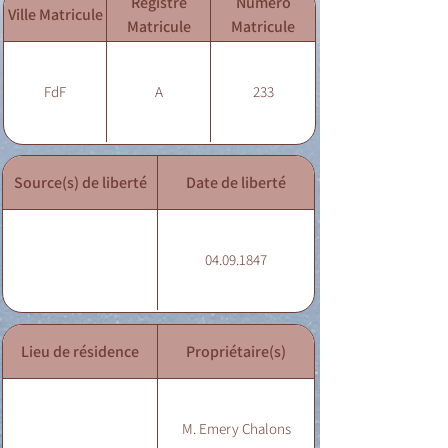
Registre
Numéro
Ville Matricule
Matricule
Matricule
FdF
A
233
Source(s) de liberté
Date de liberté
04.09.1847
Lieu de résidence
Propriétaire(s)
M. Emery Chalons