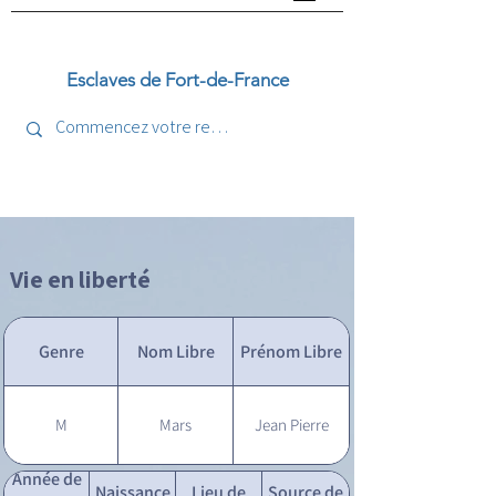
Esclaves de Fort-de-France
Vie en liberté
Genre
Nom Libre
Prénom Libre
M
Mars
Jean Pierre
Année de
Naissance
Lieu de
Source de