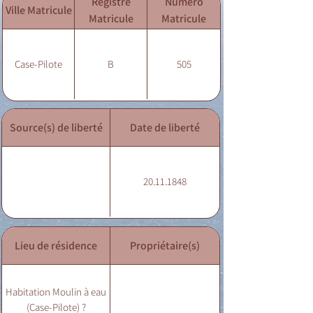
Registre
Numéro
Ville Matricule
Matricule
Matricule
Case-Pilote
B
505
Source(s) de liberté
Date de liberté
20.11.1848
Lieu de résidence
Propriétaire(s)
Habitation Moulin à eau
(Case-Pilote) ?