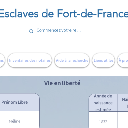
Esclaves de Fort-de-Franc
ns
Inventaires des notaires
Aide à la recherche
Liens utiles
À pr
Vie en liberté
Année de
Na
Prénom Libre
naissance
estimée
Méline
1832