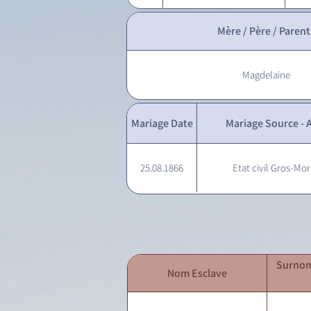
Mère / Père / Parent
Magdelaine
Mariage Date
Mariage Source - A
25.08.1866
Etat civil Gros-Mor
Surnom
Nom Esclave