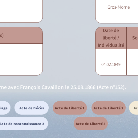
Gros-Morne
Date de
s)
liberté /
So
Individualité
04.02.1849
e avec François Cavaillon le 25.08.1866 (Acte n°152).
riage
Acte de Décès
Acte de Liberté 1
Acte de Liberté 2
Ac
Acte de reconnaissance 2
Acte de Liberté 3