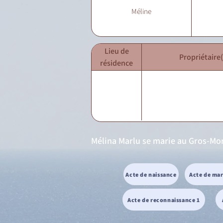
Méline
Lieu de
Propriétaire(
résidence
Mélina Marlu se marie au Gros-Morn
Acte de naissance
Acte de ma
Acte de reconnaissance 1