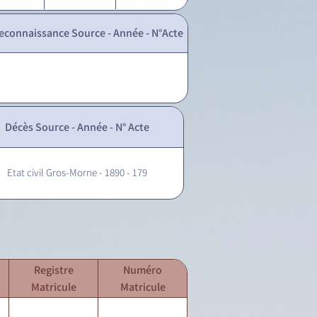
econnaissance Source - Année - N°Acte
Décès Source - Année - N° Acte
Etat civil Gros-Morne - 1890 - 179
Registre
Numéro
Matricule
Matricule