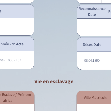
Reconnaissance
s
R
Date
nnée - N° Acte
Décès Date
ne - 1866 - 152
08.04.1890
Vie en esclavage
 Esclave / Prénom
Ville Matricule
africain