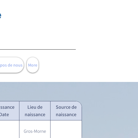
e
opos de nous
More
issance
Lieu de
Source de
Date
naissance
naissance
Gros-Morne