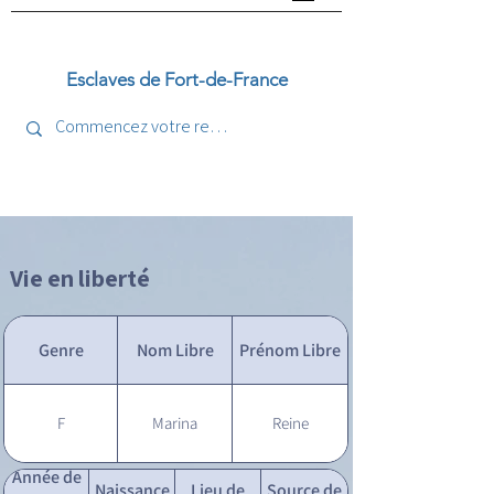
Esclaves de Fort-de-France
Vie en liberté
Genre
Nom Libre
Prénom Libre
F
Marina
Reine
Année de
Naissance
Lieu de
Source de