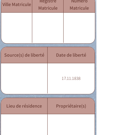
Registre
Numéro
Ville Matricule
Matricule
Matricule
Source(s) de liberté
Date de liberté
17.11.1838
Lieu de résidence
Propriétaire(s)