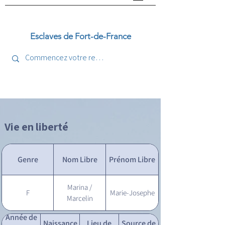
Esclaves de Fort-de-France
Vie en liberté
Genre
Nom Libre
Prénom Libre
Marina /
F
Marie-Josephe
Marcelin
Année de
Naissance
Lieu de
Source de