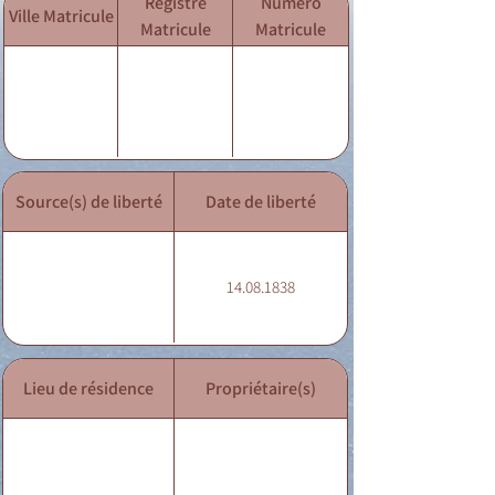
Registre
Numéro
Ville Matricule
Matricule
Matricule
Source(s) de liberté
Date de liberté
14.08.1838
Lieu de résidence
Propriétaire(s)