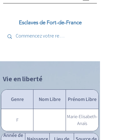
Esclaves de Fort-de-France
Vie en liberté
Genre
Nom Libre
Prénom Libre
Marie-Elisabeth-
F
Anaïs
Année de
Naissance
Lieu de
Source de