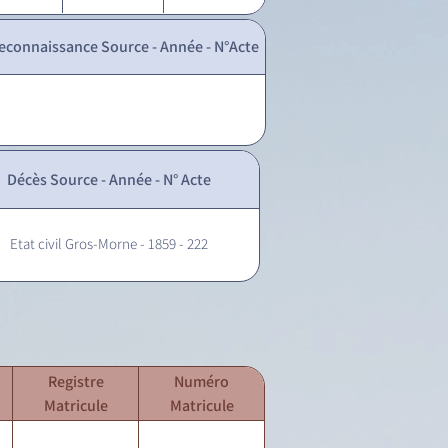
econnaissance Source - Année - N°Acte
Décès Source - Année - N° Acte
Etat civil Gros-Morne - 1859 - 222
Registre
Numéro
Matricule
Matricule