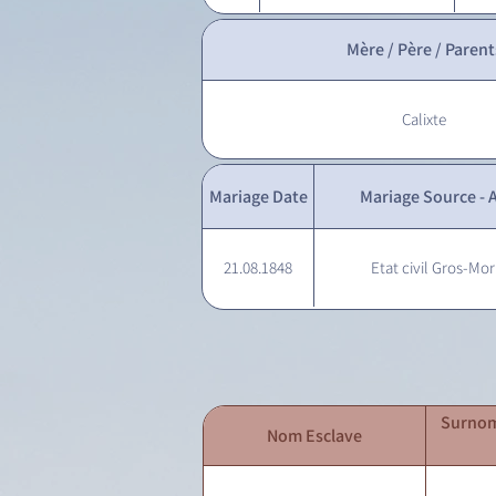
Mère / Père / Parent
Calixte
Mariage Date
Mariage Source - A
21.08.1848
Etat civil Gros-Mor
Surnom
Nom Esclave