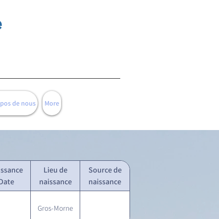
e
opos de nous
More
issance
Lieu de
Source de
Date
naissance
naissance
Gros-Morne