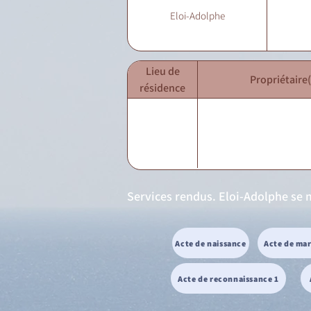
Eloi-Adolphe
Lieu de
Propriétaire(
résidence
Services rendus. Eloi-Adolphe se 
Acte de naissance
Acte de ma
Acte de reconnaissance 1