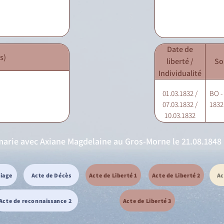
Date de
s)
liberté /
So
Individualité
01.03.1832 /
BO -
07.03.1832 /
1832 
10.03.1832
marie avec Axiane Magdelaine au Gros-Morne le 21.08.1848 
riage
Acte de Décès
Acte de Liberté 1
Acte de Liberté 2
Ac
Acte de reconnaissance 2
Acte de Liberté 3