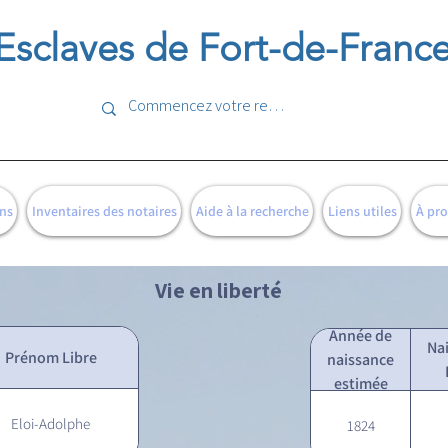
Esclaves de Fort-de-Franc
ns
Inventaires des notaires
Aide à la recherche
Liens utiles
À pr
Vie en liberté
Année de
Na
Prénom Libre
naissance
estimée
Eloi-Adolphe
1824