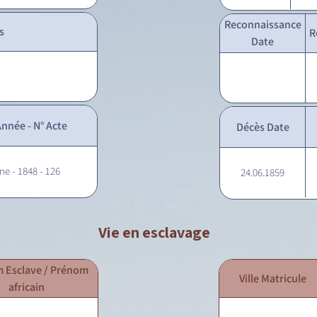
Reconnaissance
s
R
Date
nnée - N° Acte
Décès Date
ne - 1848 - 126
24.06.1859
Vie en esclavage
 Esclave / Prénom
Ville Matricule
africain