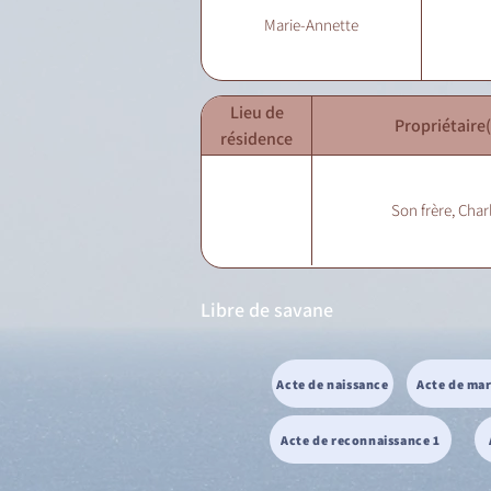
Marie-Annette
Lieu de
Propriétaire(
résidence
Son frère, Char
Libre de savane
Acte de naissance
Acte de ma
Acte de reconnaissance 1