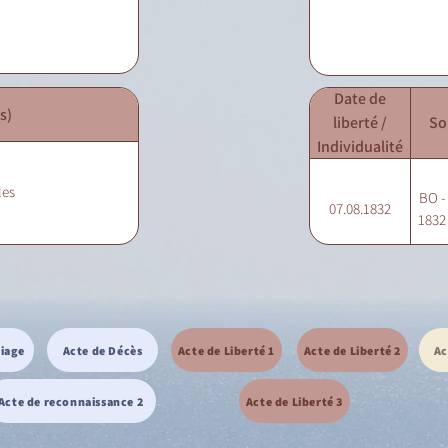
Date de
s)
liberté /
So
Individualité
les
BO - 
07.08.1832
1832 
riage
Acte de Décès
Acte de Liberté 1
Acte de Liberté 2
Ac
Acte de reconnaissance 2
Acte de Liberté 3