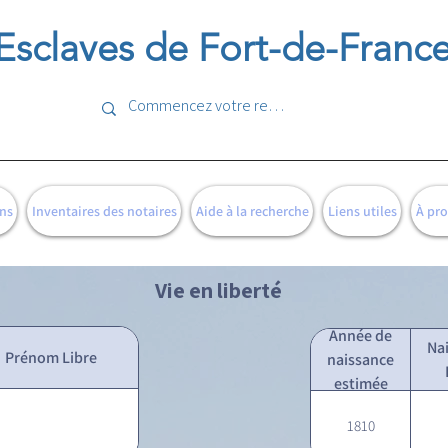
Esclaves de Fort-de-Franc
ns
Inventaires des notaires
Aide à la recherche
Liens utiles
À pr
Vie en liberté
Année de
Na
Prénom Libre
naissance
estimée
1810