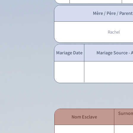
Mère / Père / Parent
Rachel
Mariage Date
Mariage Source - A
Surnom
Nom Esclave