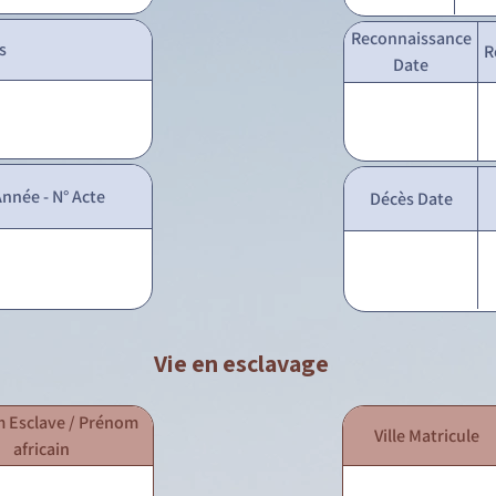
Reconnaissance
s
R
Date
nnée - N° Acte
Décès Date
Vie en esclavage
 Esclave / Prénom
Ville Matricule
africain