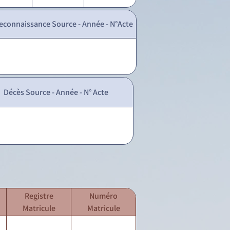
econnaissance Source - Année - N°Acte
Décès Source - Année - N° Acte
Registre
Numéro
Matricule
Matricule