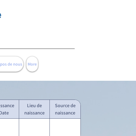
e
opos de nous
More
issance
Lieu de
Source de
Date
naissance
naissance