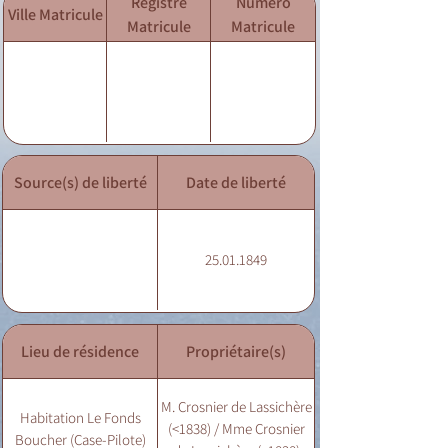
Registre
Numéro
Ville Matricule
Matricule
Matricule
Source(s) de liberté
Date de liberté
25.01.1849
Lieu de résidence
Propriétaire(s)
M. Crosnier de Lassichère
Habitation Le Fonds
(<1838) / Mme Crosnier
Boucher (Case-Pilote)