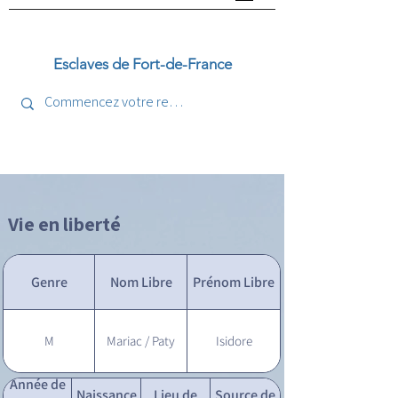
Esclaves de Fort-de-France
Vie en liberté
Genre
Nom Libre
Prénom Libre
M
Mariac / Paty
Isidore
Année de
Naissance
Lieu de
Source de