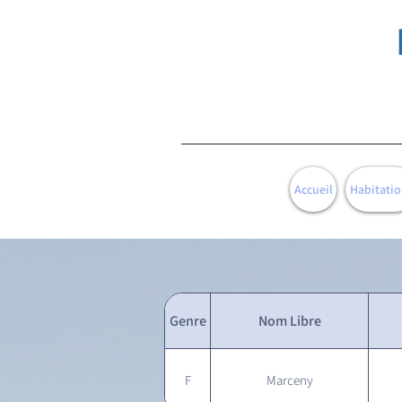
Accueil
Habitatio
Genre
Nom Libre
F
Marceny