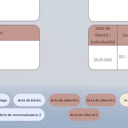
Date de
s)
liberté /
So
Individualité
BO - 
06.09.1840
riage
Acte de Décès
Acte de Liberté 1
Acte de Liberté 2
Ac
Acte de reconnaissance 2
Acte de Liberté 3