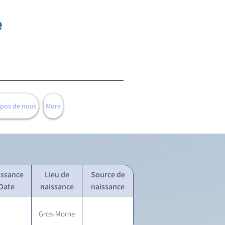
e
opos de nous
More
issance
Lieu de
Source de
Date
naissance
naissance
Gros-Morne