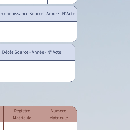
econnaissance Source - Année - N°Acte
Décès Source - Année - N° Acte
Registre
Numéro
Matricule
Matricule