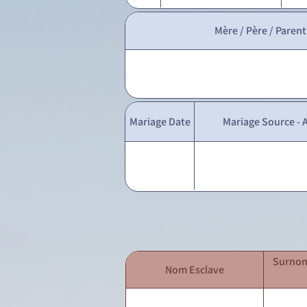
Mère / Père / Parent
Mariage Date
Mariage Source - A
Surnom
Nom Esclave