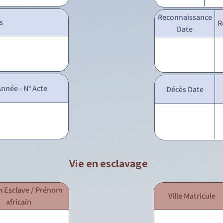
Reconnaissance
s
R
Date
nnée - N° Acte
Décès Date
Vie en esclavage
 Esclave / Prénom
Ville Matricule
africain