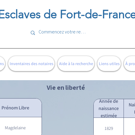
Esclaves de Fort-de-Franc
ns
Inventaires des notaires
Aide à la recherche
Liens utiles
À pr
Vie en liberté
Année de
Na
Prénom Libre
naissance
estimée
Magdelaine
1829