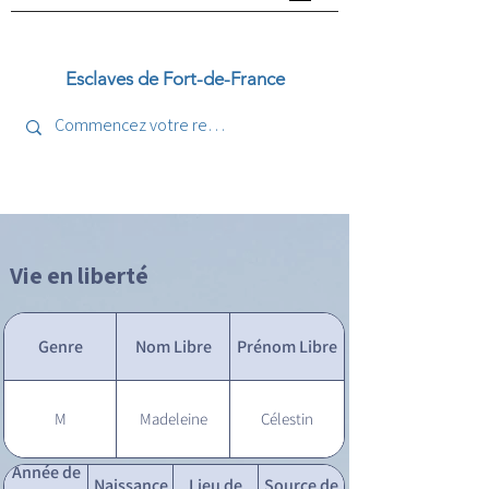
Esclaves de Fort-de-France
Vie en liberté
Genre
Nom Libre
Prénom Libre
M
Madeleine
Célestin
Année de
Naissance
Lieu de
Source de