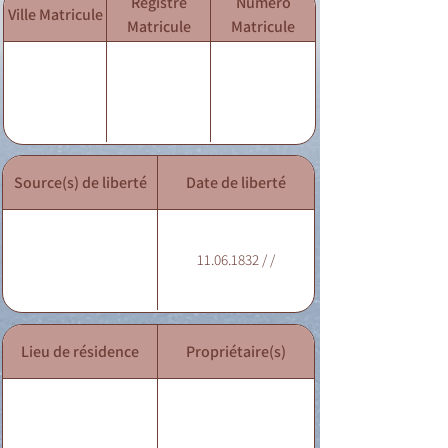
Registre
Numéro
Ville Matricule
Matricule
Matricule
Source(s) de liberté
Date de liberté
11.06.1832 / /
Lieu de résidence
Propriétaire(s)