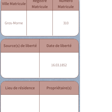
Registre
Numéro
Ville Matricule
Matricule
Matricule
Gros-Morne
310
Source(s) de liberté
Date de liberté
16.03.1852
Lieu de résidence
Propriétaire(s)