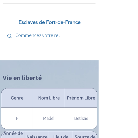
Esclaves de Fort-de-France
Vie en liberté
Genre
Nom Libre
Prénom Libre
F
Madel
Bethzie
Année de
Naissance
Lieu de
Source de