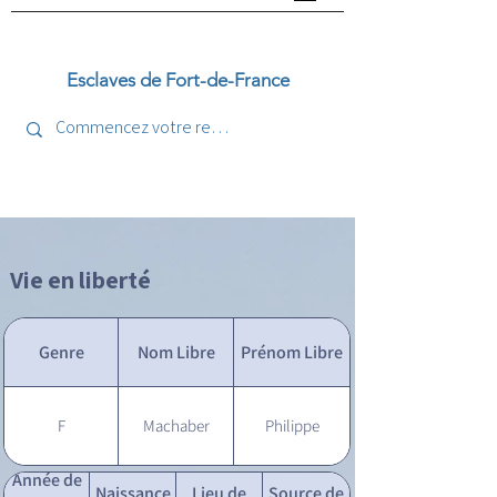
Esclaves de Fort-de-France
Vie en liberté
Genre
Nom Libre
Prénom Libre
F
Machaber
Philippe
Année de
Naissance
Lieu de
Source de