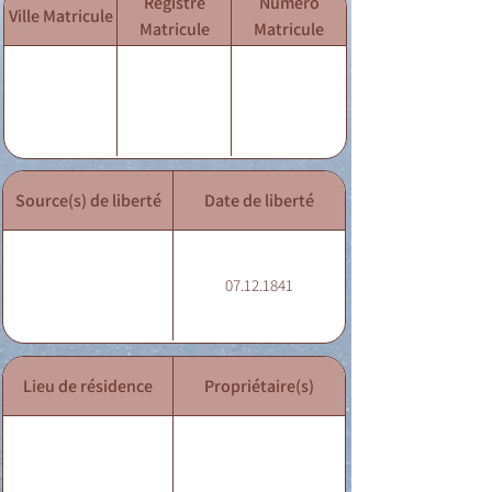
Registre
Numéro
Ville Matricule
Matricule
Matricule
Source(s) de liberté
Date de liberté
07.12.1841
Lieu de résidence
Propriétaire(s)