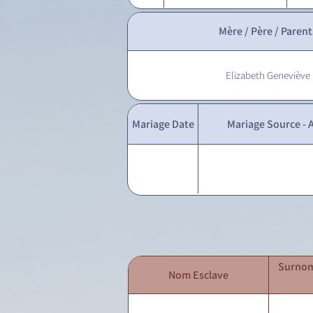
Mère / Père / Parent
Elizabeth Geneviève
Mariage Date
Mariage Source - A
Surnom
Nom Esclave