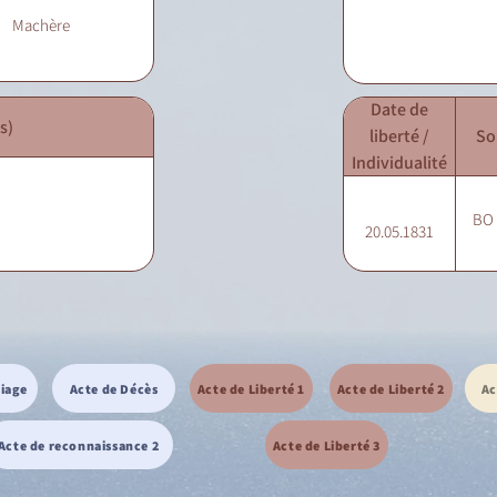
Machère
Date de
s)
liberté /
So
Individualité
BO -
20.05.1831
riage
Acte de Décès
Acte de Liberté 1
Acte de Liberté 2
Ac
Acte de reconnaissance 2
Acte de Liberté 3