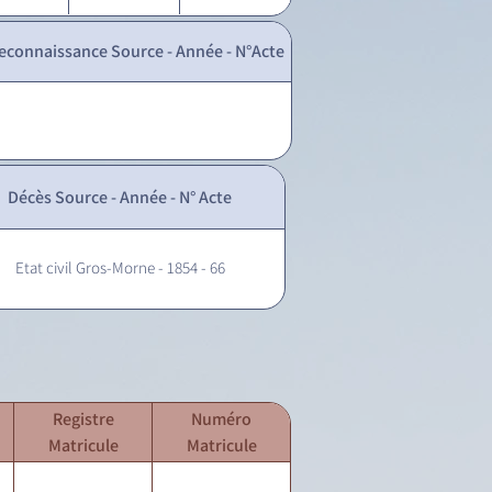
econnaissance Source - Année - N°Acte
Décès Source - Année - N° Acte
Etat civil Gros-Morne - 1854 - 66
Registre
Numéro
Matricule
Matricule