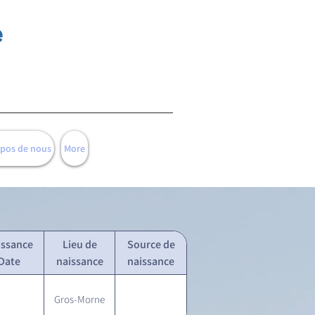
e
opos de nous
More
issance
Lieu de
Source de
Date
naissance
naissance
Gros-Morne