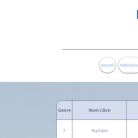
Accueil
Habitatio
Genre
Nom Libre
F
Machère