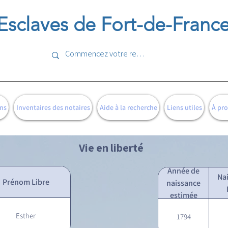
Esclaves de Fort-de-Franc
ns
Inventaires des notaires
Aide à la recherche
Liens utiles
À pr
Vie en liberté
Année de
Na
Prénom Libre
naissance
estimée
Esther
1794