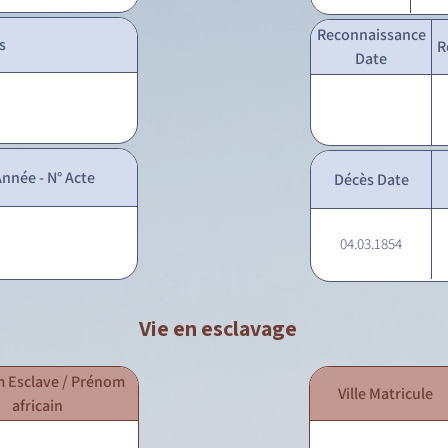
Reconnaissance
s
R
Date
nnée - N° Acte
Décès Date
04.03.1854
Vie en esclavage
 Esclave / Prénom
Ville Matricule
africain