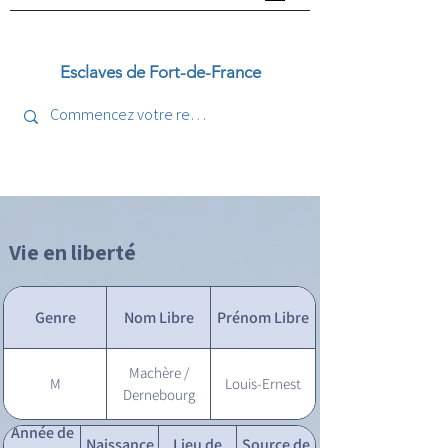
Esclaves de Fort-de-France
Vie en liberté
Genre
Nom Libre
Prénom Libre
Machère /
M
Louis-Ernest
Dernebourg
Année de
Naissance
Lieu de
Source de