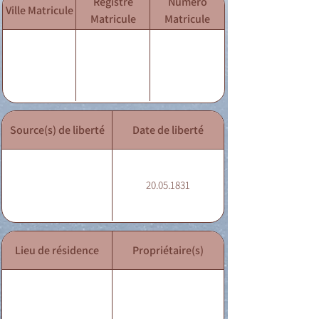
Registre
Numéro
Ville Matricule
Matricule
Matricule
Source(s) de liberté
Date de liberté
20.05.1831
Lieu de résidence
Propriétaire(s)