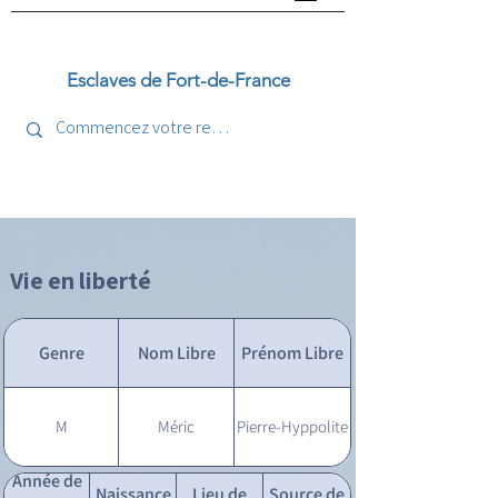
Esclaves de Fort-de-France
Vie en liberté
Genre
Nom Libre
Prénom Libre
M
Méric
Pierre-Hyppolite
Année de
Naissance
Lieu de
Source de