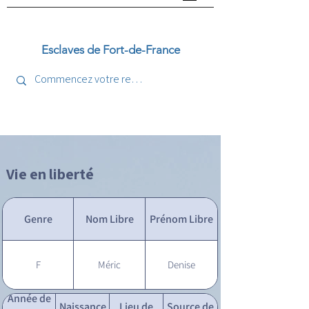
Esclaves de Fort-de-France
Vie en liberté
Genre
Nom Libre
Prénom Libre
F
Méric
Denise
Année de
Naissance
Lieu de
Source de