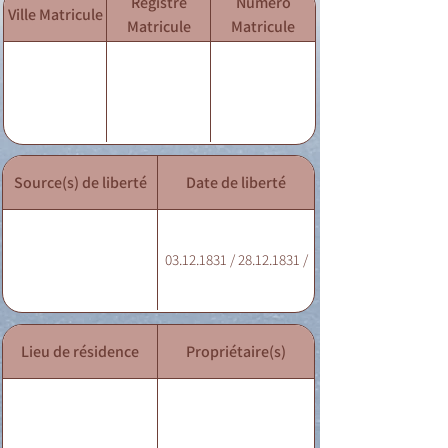
Registre
Numéro
Ville Matricule
Matricule
Matricule
Source(s) de liberté
Date de liberté
03.12.1831 / 28.12.1831 /
Lieu de résidence
Propriétaire(s)