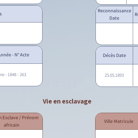
Reconnaissance
s
R
Date
nnée - N° Acte
Décès Date
ne - 1848 - 263
25.05.1893
Vie en esclavage
 Esclave / Prénom
Ville Matricule
africain