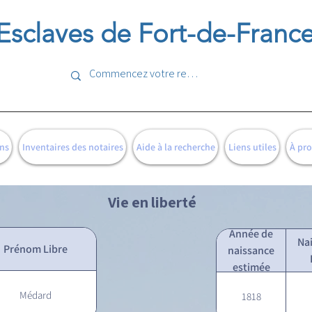
Esclaves de Fort-de-Franc
ns
Inventaires des notaires
Aide à la recherche
Liens utiles
À pr
Vie en liberté
Année de
Na
Prénom Libre
naissance
estimée
Médard
1818