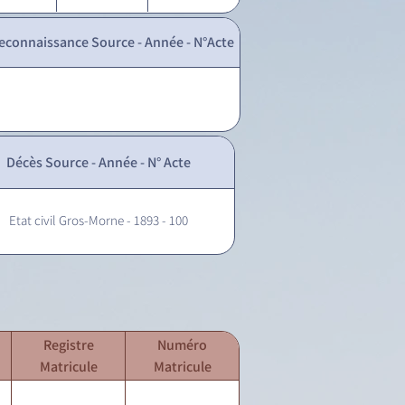
econnaissance Source - Année - N°Acte
Décès Source - Année - N° Acte
Etat civil Gros-Morne - 1893 - 100
Registre
Numéro
Matricule
Matricule