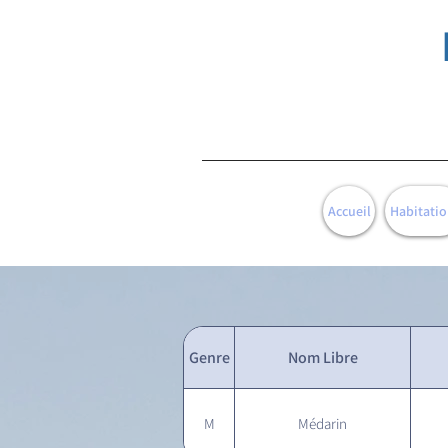
Accueil
Habitatio
Genre
Nom Libre
M
Médarin