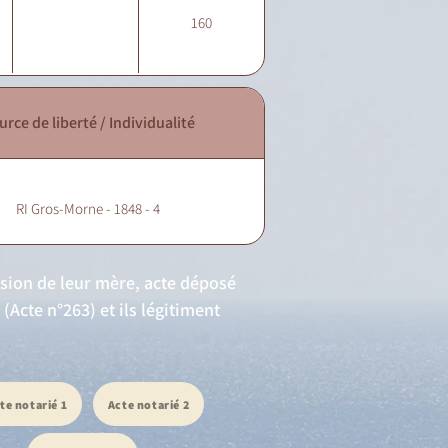
160
urce de liberté / Individualité
RI Gros-Morne - 1848 - 4
ssion de leur mère, acte déposé
(Acte n°263) et ils légitiment
te notarié 1
Acte notarié 2