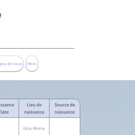
e
opos de nous
More
issance
Lieu de
Source de
Date
naissance
naissance
Gros-Morne