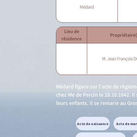
Médard
Lieu de
Propriétaire(
résidence
M. Jean François 
Médard figure sur l'acte de règlem
chez Me de Percin le 28.10.1842. Il
leurs enfants. Il se remarie au Gr
Acte de naissance
Acte de ma