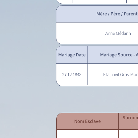
Mère / Père / Parent
Anne Médarin
Mariage Date
Mariage Source - A
27.12.1848
Etat civil Gros-Mor
Surnom
Nom Esclave