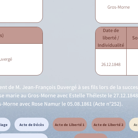
Gros-Morne
Date de
s)
liberté /
So
Individualité
Duvergé
26.12.1848
ent de M. Jean-François Duvergé à ses fils lors de la succe
 se marie au Gros-Morne avec Estelle Théleste le 27.12.1848 
os-Morne avec Rose Namur le 05.08.1861 (Acte n°252).
riage
Acte de Décès
Acte de Liberté 1
Acte de Liberté 2
Ac