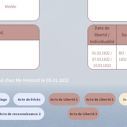
Médée
Date de
s)
liberté /
So
Individualité
01.03.1832 /
BO -
07.03.1832 /
1832 
10.03.1832
osé chez Me Holozet le 05.01.1832
riage
Acte de Décès
Acte de Liberté 1
Acte de Liberté 2
Ac
Acte de reconnaissance 2
Acte de Liberté 3