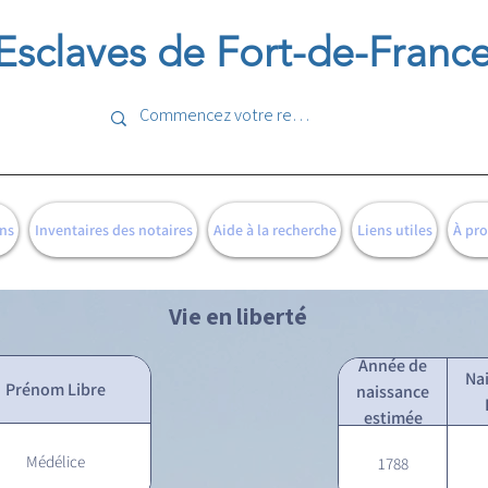
Esclaves de Fort-de-Franc
ns
Inventaires des notaires
Aide à la recherche
Liens utiles
À pr
Vie en liberté
Année de
Na
Prénom Libre
naissance
estimée
Médélice
1788