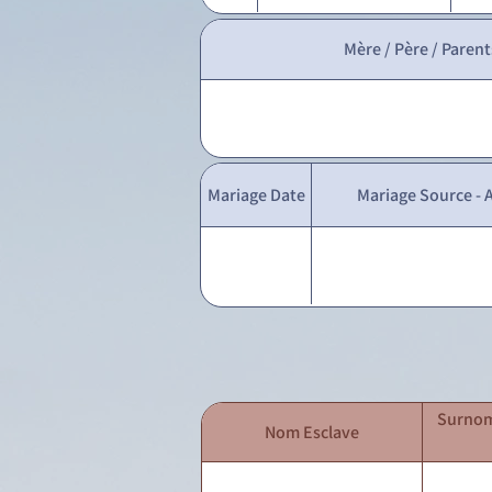
Mère / Père / Parent
Mariage Date
Mariage Source - A
Surnom
Nom Esclave