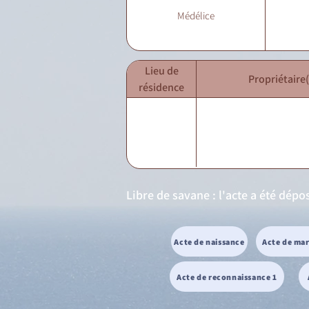
Médélice
Lieu de
Propriétaire(
résidence
Libre de savane : l'acte a été dép
Acte de naissance
Acte de ma
Acte de reconnaissance 1