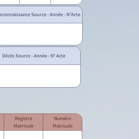
econnaissance Source - Année - N°Acte
Décès Source - Année - N° Acte
Registre
Numéro
Matricule
Matricule