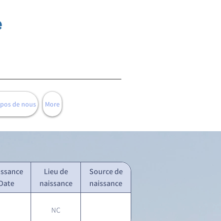
e
opos de nous
More
issance
Lieu de
Source de
Date
naissance
naissance
NC