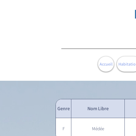
Accueil
Habitatio
Genre
Nom Libre
F
Médée