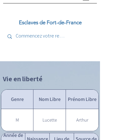
Esclaves de Fort-de-France
Vie en liberté
Genre
Nom Libre
Prénom Libre
M
Lucette
Arthur
Année de
Naissance
Lieu de
Source de