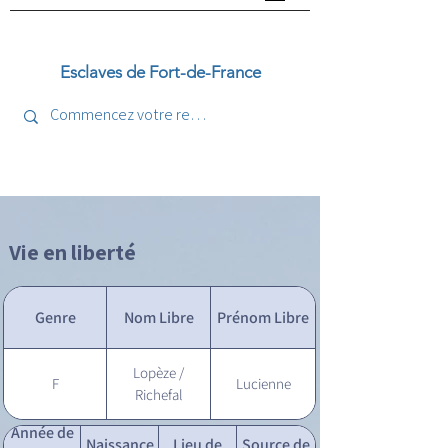
Esclaves de Fort-de-France
Vie en liberté
Genre
Nom Libre
Prénom Libre
Lopèze /
F
Lucienne
Richefal
Année de
Naissance
Lieu de
Source de