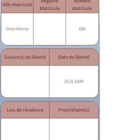
Registre
Numéro
Ville Matricule
Matricule
Matricule
Gros-Morne
689
Source(s) de liberté
Date de liberté
25.01.1849
Lieu de résidence
Propriétaire(s)