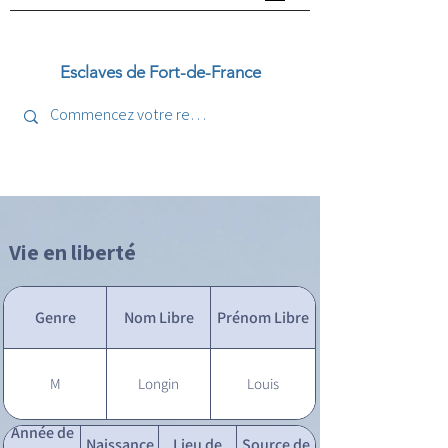
Esclaves de Fort-de-France
Vie en liberté
Genre
Nom Libre
Prénom Libre
M
Longin
Louis
Année de
Naissance
Lieu de
Source de