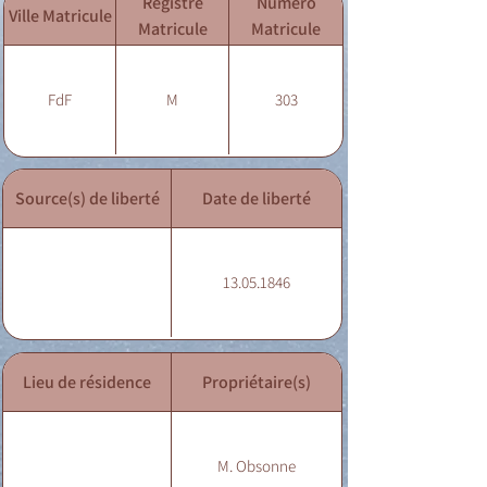
Registre
Numéro
Ville Matricule
Matricule
Matricule
FdF
M
303
Source(s) de liberté
Date de liberté
13.05.1846
Lieu de résidence
Propriétaire(s)
M. Obsonne