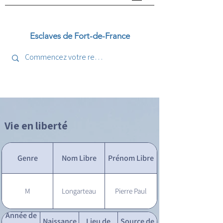
Esclaves de Fort-de-France
Vie en liberté
Genre
Nom Libre
Prénom Libre
M
Longarteau
Pierre Paul
Année de
Naissance
Lieu de
Source de