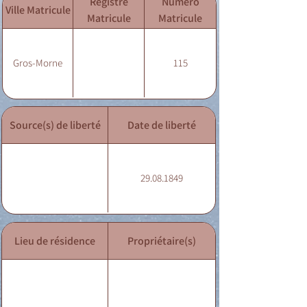
Registre
Numéro
Ville Matricule
Matricule
Matricule
Gros-Morne
115
Source(s) de liberté
Date de liberté
29.08.1849
Lieu de résidence
Propriétaire(s)