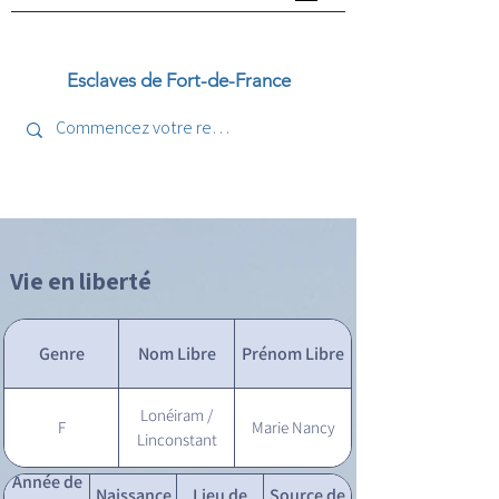
Esclaves de Fort-de-France
Vie en liberté
Genre
Nom Libre
Prénom Libre
Lonéiram /
F
Marie Nancy
Linconstant
Année de
Naissance
Lieu de
Source de