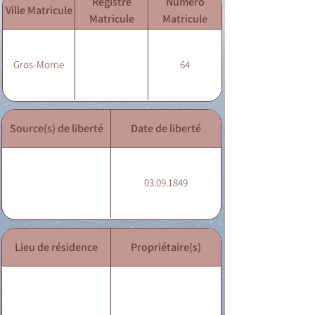
Registre
Numéro
Ville Matricule
Matricule
Matricule
Gros-Morne
64
Source(s) de liberté
Date de liberté
03.09.1849
Lieu de résidence
Propriétaire(s)