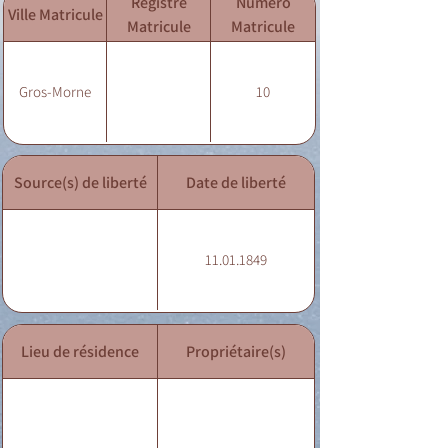
Registre
Numéro
Ville Matricule
Matricule
Matricule
Gros-Morne
10
Source(s) de liberté
Date de liberté
11.01.1849
Lieu de résidence
Propriétaire(s)