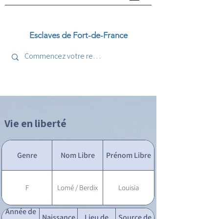
Esclaves de Fort-de-France
Vie en liberté
Genre
Nom Libre
Prénom Libre
F
Lomé / Berdix
Louisia
Année de
Naissance
Lieu de
Source de