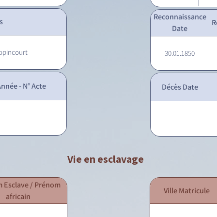
Reconnaissance
s
R
Date
Popincourt
30.01.1850
nnée - N° Acte
Décès Date
Vie en esclavage
 Esclave / Prénom
Ville Matricule
africain