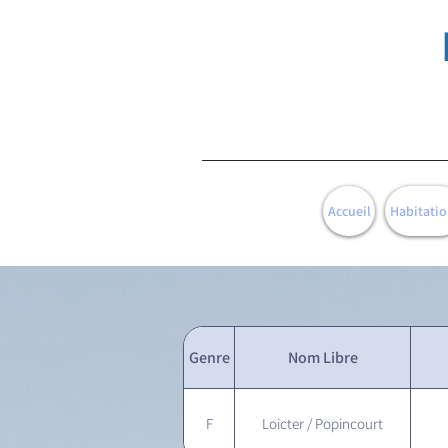
Accueil
Habitatio
Genre
Nom Libre
F
Loicter / Popincourt