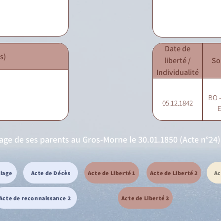
Date de
s)
liberté /
So
Individualité
BO -
05.12.1842
E
iage de ses parents au Gros-Morne le 30.01.1850 (Acte n°24)
riage
Acte de Décès
Acte de Liberté 1
Acte de Liberté 2
Ac
Acte de reconnaissance 2
Acte de Liberté 3