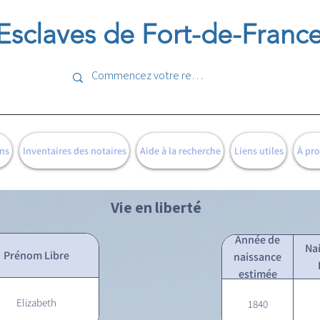
Esclaves de Fort-de-Franc
ns
Inventaires des notaires
Aide à la recherche
Liens utiles
À pr
Vie en liberté
Année de
Na
Prénom Libre
naissance
estimée
Elizabeth
1840