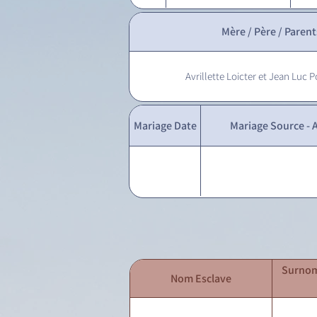
Mère / Père / Parent
Avrillette Loicter et Jean Luc 
Mariage Date
Mariage Source - A
Surnom
Nom Esclave