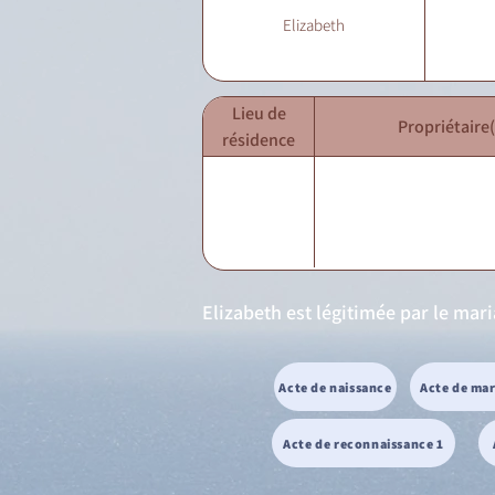
Elizabeth
Lieu de
Propriétaire(
résidence
Elizabeth est légitimée par le mar
Acte de naissance
Acte de ma
Acte de reconnaissance 1