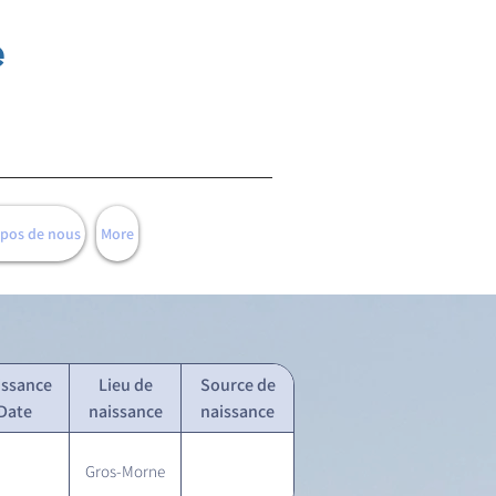
e
opos de nous
More
issance
Lieu de
Source de
Date
naissance
naissance
Gros-Morne