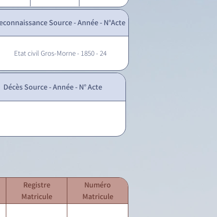
econnaissance Source - Année - N°Acte
Etat civil Gros-Morne - 1850 - 24
Décès Source - Année - N° Acte
Registre
Numéro
Matricule
Matricule