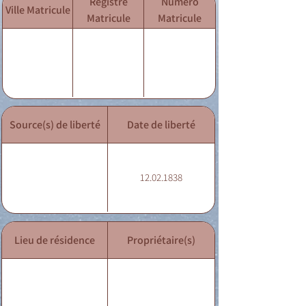
Registre
Numéro
Ville Matricule
Matricule
Matricule
Source(s) de liberté
Date de liberté
12.02.1838
Lieu de résidence
Propriétaire(s)