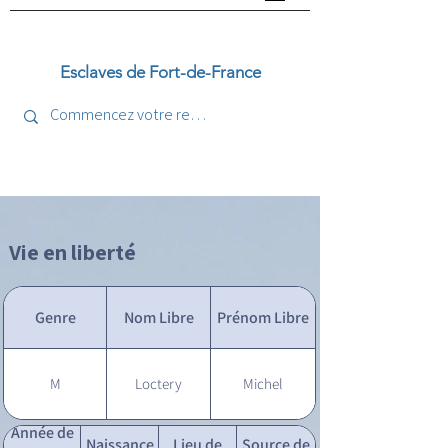
Esclaves de Fort-de-France
Vie en liberté
Genre
Nom Libre
Prénom Libre
M
Loctery
Michel
Année de
Naissance
Lieu de
Source de