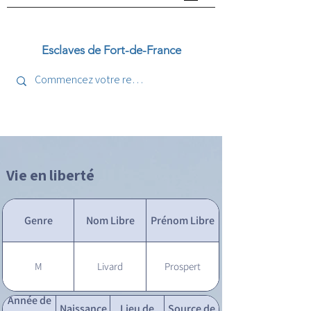
Esclaves de Fort-de-France
Vie en liberté
Genre
Nom Libre
Prénom Libre
M
Livard
Prospert
Année de
Naissance
Lieu de
Source de