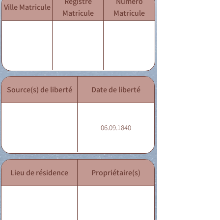
Registre
Numéro
Ville Matricule
Matricule
Matricule
Source(s) de liberté
Date de liberté
06.09.1840
Lieu de résidence
Propriétaire(s)