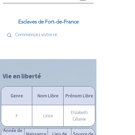
Esclaves de Fort-de-France
Vie en liberté
Genre
Nom Libre
Prénom Libre
Elizabeth
F
Lirice
Célanie
Année de
Naissance
Lieu de
Source de