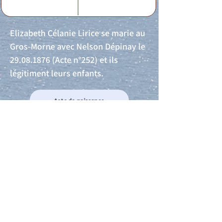
Elizabeth Célanie Lirice se marie au
Gros-Morne avec Nelson Dépinay le
29.08.1876
(Acte n°252) et ils
légitiment leurs enfants.
Acte de naissance
Acte de mariage
Acte de Décès
Acte de reconnaissance 1
Acte de reconnaissance 2