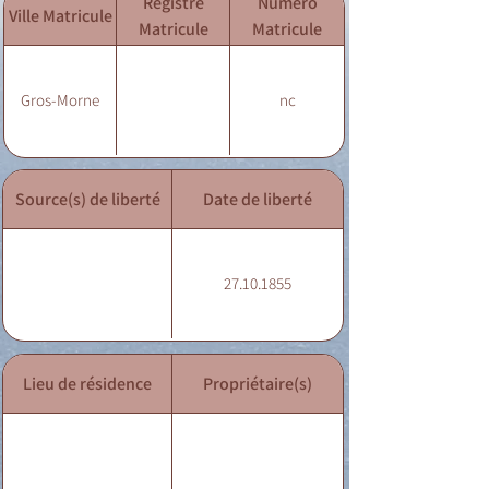
Registre
Numéro
Ville Matricule
Matricule
Matricule
Gros-Morne
nc
Source(s) de liberté
Date de liberté
27.10.1855
Lieu de résidence
Propriétaire(s)