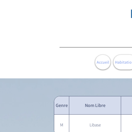
Accueil
Habitatio
Genre
Nom Libre
M
Libase