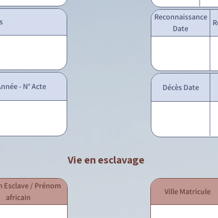
Reconnaissance
s
R
Date
nnée - N° Acte
Décès Date
Vie en esclavage
 Esclave / Prénom
Ville Matricule
africain