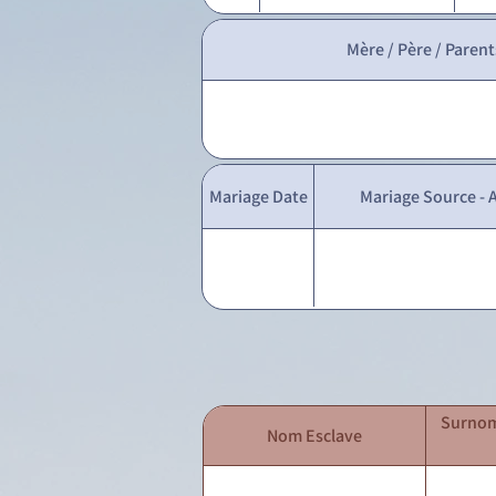
Mère / Père / Parent
Mariage Date
Mariage Source - A
Surnom
Nom Esclave