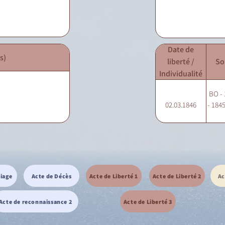
Date de
s)
liberté /
So
Individualité
BO - 
02.03.1846
- 1845
riage
Acte de Décès
Acte de Liberté 1
Acte de Liberté 2
Ac
Acte de reconnaissance 2
Acte de Liberté 3