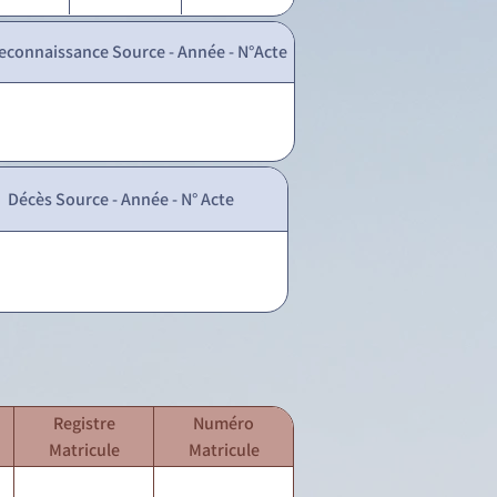
econnaissance Source - Année - N°Acte
Décès Source - Année - N° Acte
Registre
Numéro
Matricule
Matricule