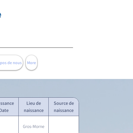
e
opos de nous
More
issance
Lieu de
Source de
Date
naissance
naissance
Gros-Morne