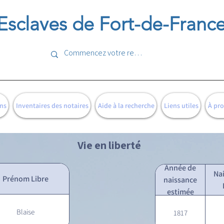
Esclaves de Fort-de-Franc
ns
Inventaires des notaires
Aide à la recherche
Liens utiles
À pr
Vie en liberté
Année de
Na
Prénom Libre
naissance
estimée
Blaise
1817