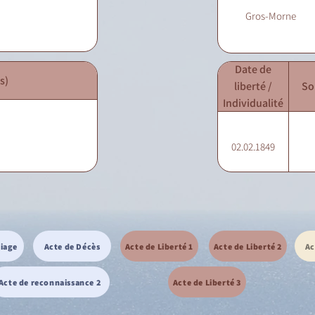
Gros-Morne
Date de
s)
liberté /
So
Individualité
02.02.1849
riage
Acte de Décès
Acte de Liberté 1
Acte de Liberté 2
Ac
Acte de reconnaissance 2
Acte de Liberté 3