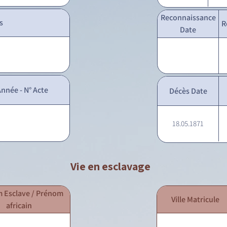
Reconnaissance
s
R
Date
nnée - N° Acte
Décès Date
18.05.1871
Vie en esclavage
 Esclave / Prénom
Ville Matricule
africain