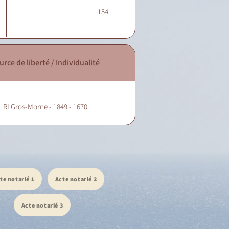
154
urce de liberté / Individualité
RI Gros-Morne - 1849 - 1670
te notarié 1
Acte notarié 2
Acte notarié 3