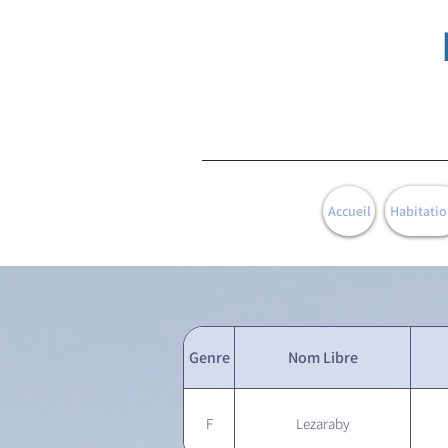
Accueil
Habitatio
Genre
Nom Libre
F
Lezaraby