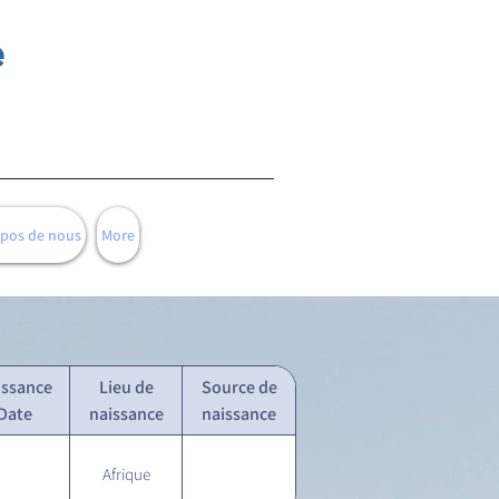
e
opos de nous
More
issance
Lieu de
Source de
Date
naissance
naissance
Afrique