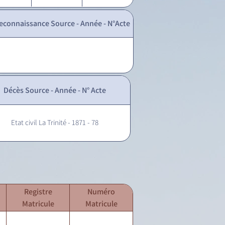
econnaissance Source - Année - N°Acte
Décès Source - Année - N° Acte
Etat civil La Trinité - 1871 - 78
Registre
Numéro
Matricule
Matricule