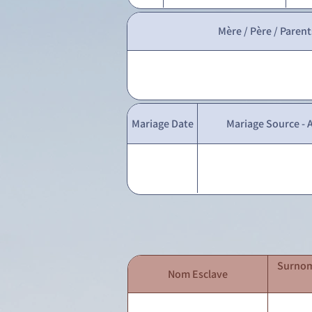
Mère / Père / Parent
Mariage Date
Mariage Source - A
Surnom
Nom Esclave