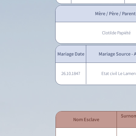
Mère / Père / Parent
Clotilde Papiété
Mariage Date
Mariage Source - A
26.10.1847
Etat civil Le Lamen
Surnom
Nom Esclave