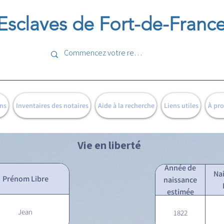
Esclaves de Fort-de-Franc
ns
Inventaires des notaires
Aide à la recherche
Liens utiles
À pr
Vie en liberté
Année de
Na
Prénom Libre
naissance
estimée
Jean
1822