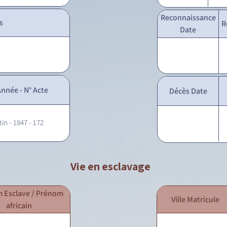
Reconnaissance
s
R
Date
nnée - N° Acte
Décès Date
tin - 1847 - 172
Vie en esclavage
 Esclave / Prénom
Ville Matricule
africain