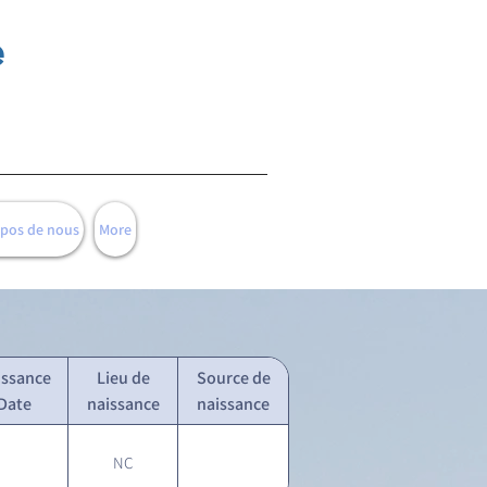
e
opos de nous
More
issance
Lieu de
Source de
Date
naissance
naissance
NC