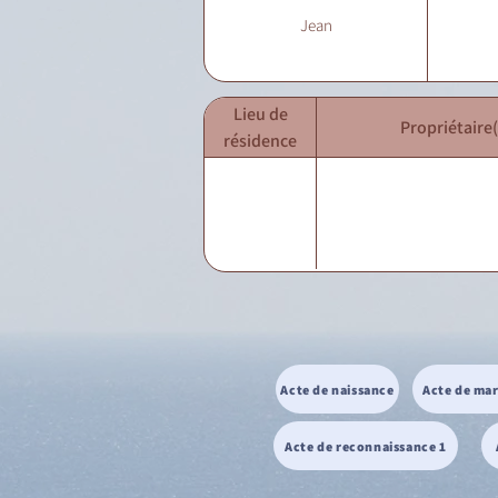
Jean
Lieu de
Propriétaire(
résidence
Acte de naissance
Acte de ma
Acte de reconnaissance 1