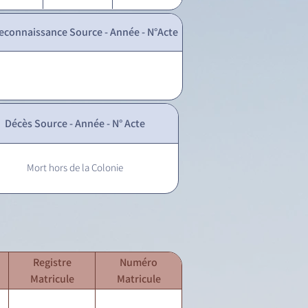
econnaissance Source - Année - N°Acte
Décès Source - Année - N° Acte
Mort hors de la Colonie
Registre
Numéro
Matricule
Matricule