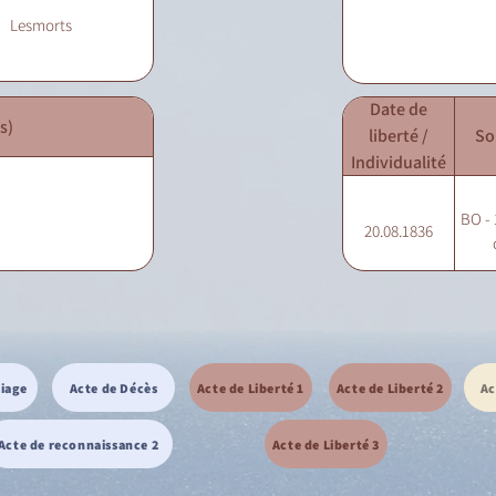
Lesmorts
Date de
s)
liberté /
So
Individualité
BO - 
20.08.1836
riage
Acte de Décès
Acte de Liberté 1
Acte de Liberté 2
Ac
Acte de reconnaissance 2
Acte de Liberté 3