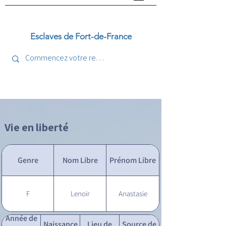
Esclaves de Fort-de-France
Vie en liberté
Genre
Nom Libre
Prénom Libre
F
Lenoir
Anastasie
Année de
Naissance
Lieu de
Source de