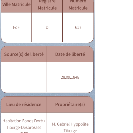
Registre
Numéro
Ville Matricule
Matricule
Matricule
FdF
D
617
Source(s) de liberté
Date de liberté
28.09.1848
Lieu de résidence
Propriétaire(s)
Habitation Fonds Doré /
M. Gabriel Hyppolite
Tiberge-Desbrosses
Tiberge