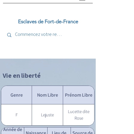
Esclaves de Fort-de-France
Vie en liberté
Genre
Nom Libre
Prénom Libre
Lucette dite
F
Lejuste
Rose
Année de
Naissance
Lieu de
Source de