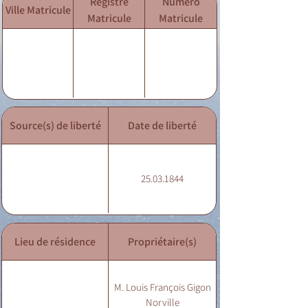
Registre
Numéro
Ville Matricule
Matricule
Matricule
Source(s) de liberté
Date de liberté
25.03.1844
Lieu de résidence
Propriétaire(s)
M. Louis François Gigon
Norville