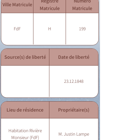
Registre
Numéro
Ville Matricule
Matricule
Matricule
FdF
H
199
Source(s) de liberté
Date de liberté
23.12.1848
Lieu de résidence
Propriétaire(s)
Habitation Rivière
M. Justin Lampe
Monsieur (FdF)