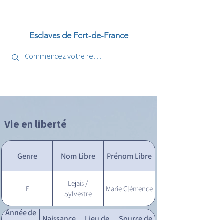
Esclaves de Fort-de-France
Vie en liberté
Genre
Nom Libre
Prénom Libre
Lejais /
F
Marie Clémence
Sylvestre
Année de
Naissance
Lieu de
Source de