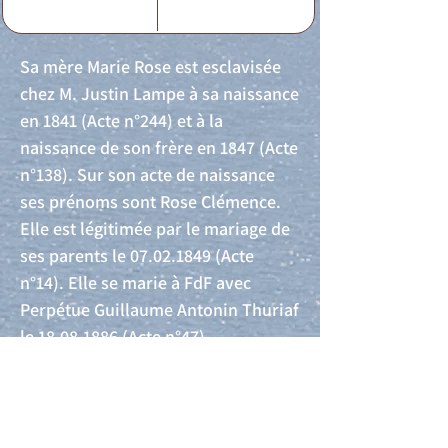
Sa mère Marie Rose est esclavisée
chez M. Justin Lampe à sa naissance
en 1841 (Acte n°244) et à la
naissance de son frère en 1847 (Acte
n°138). Sur son acte de naissance
ses prénoms sont Rose Clémence.
Elle est légitimée par le mariage de
ses parents le
07.02.1849
(Acte
n°14). Elle se marie à FdF avec
Perpétue Guillaume Antonin Thuriaf
le
18.08.1886
(Acte n°47).
Acte de naissance
Acte de mariage