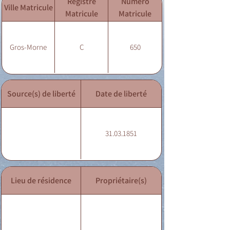
Registre
Numéro
Ville Matricule
Matricule
Matricule
Gros-Morne
C
650
Source(s) de liberté
Date de liberté
31.03.1851
Lieu de résidence
Propriétaire(s)