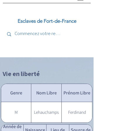
Esclaves de Fort-de-France
Vie en liberté
Genre
Nom Libre
Prénom Libre
M
Lehauchamps
Ferdinand
Année de
Naissance
Lieu de
Source de