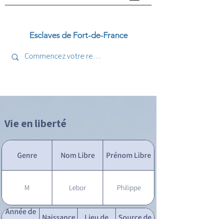
Esclaves de Fort-de-France
Vie en liberté
Genre
Nom Libre
Prénom Libre
M
Lebor
Philippe
Année de
Naissance
Lieu de
Source de