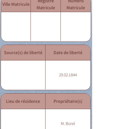
Registre
Numéro
Ville Matricule
Matricule
Matricule
Source(s) de liberté
Date de liberté
29.02.1844
Lieu de résidence
Propriétaire(s)
M. Borel