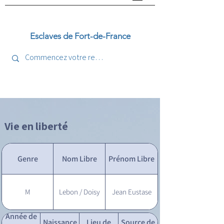
Esclaves de Fort-de-France
Vie en liberté
Genre
Nom Libre
Prénom Libre
M
Lebon / Doisy
Jean Eustase
Année de
Naissance
Lieu de
Source de