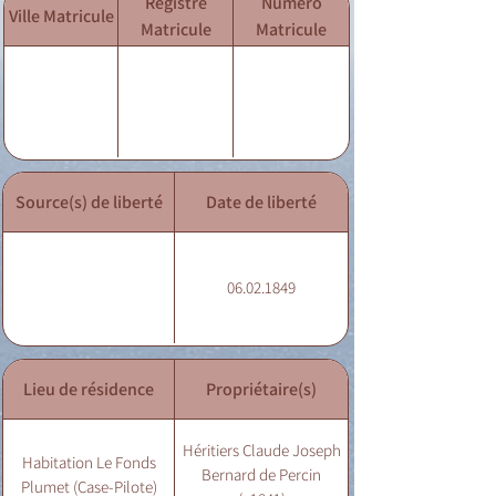
Registre
Numéro
Ville Matricule
Matricule
Matricule
Source(s) de liberté
Date de liberté
06.02.1849
Lieu de résidence
Propriétaire(s)
Héritiers Claude Joseph
Habitation Le Fonds
Bernard de Percin
Plumet (Case-Pilote)