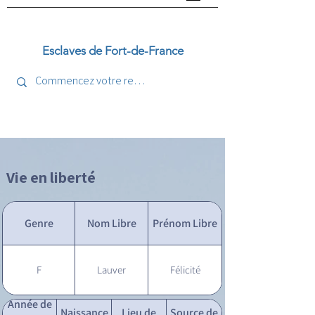
Esclaves de Fort-de-France
Vie en liberté
Genre
Nom Libre
Prénom Libre
F
Lauver
Félicité
Année de
Naissance
Lieu de
Source de