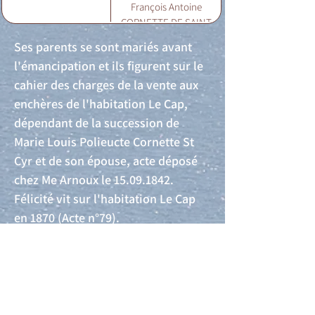
François Antoine
CORNETTE DE SAINT
CYR >15.11.1842)
Ses parents se sont mariés avant
l'émancipation et ils figurent sur le
cahier des charges de la vente aux
enchères de l'habitation Le Cap,
dépendant de la succession de
Marie Louis Polieucte Cornette St
Cyr et de son épouse, acte déposé
chez Me Arnoux le
15.09.1842
.
Félicité vit sur l'habitation Le Cap
en 1870 (Acte n°79).
Acte de naissance
Acte de mariage