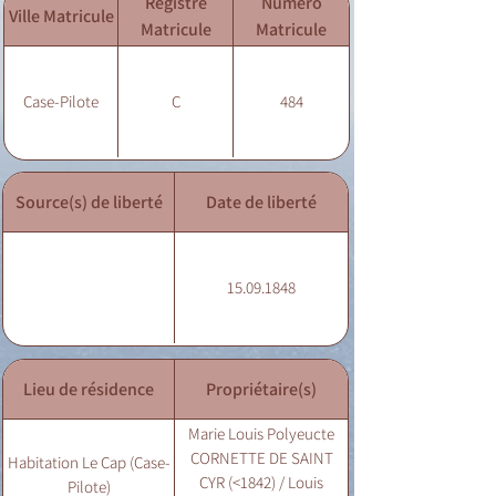
Registre
Numéro
Ville Matricule
Matricule
Matricule
Case-Pilote
C
484
Source(s) de liberté
Date de liberté
15.09.1848
Lieu de résidence
Propriétaire(s)
Marie Louis Polyeucte
CORNETTE DE SAINT
Habitation Le Cap (Case-
CYR (<1842) / Louis
Pilote)