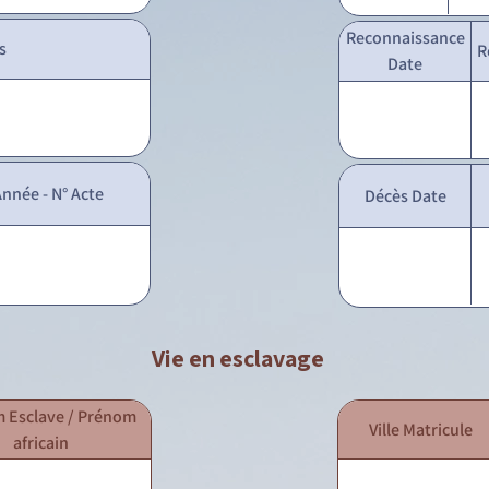
Reconnaissance
s
R
Date
nnée - N° Acte
Décès Date
Vie en esclavage
 Esclave / Prénom
Ville Matricule
africain