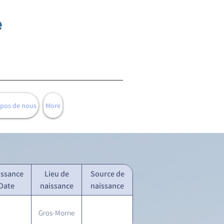
e
opos de nous
More
issance
Lieu de
Source de
Date
naissance
naissance
Gros-Morne