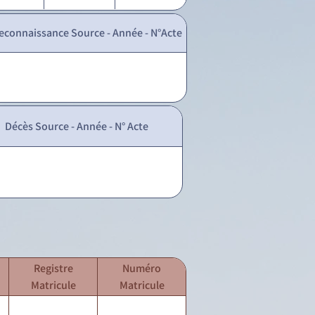
econnaissance Source - Année - N°Acte
Décès Source - Année - N° Acte
Registre
Numéro
Matricule
Matricule