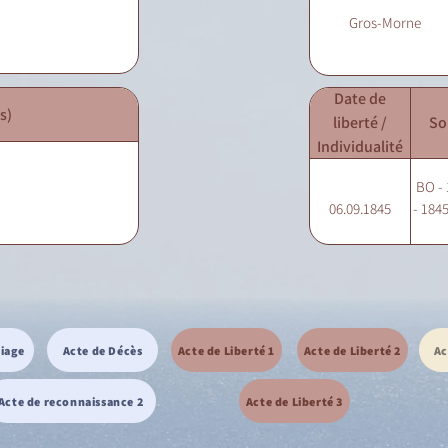
Gros-Morne
Date de
s)
liberté /
So
Individualité
BO - 
06.09.1845
- 1845
riage
Acte de Décès
Acte de Liberté 1
Acte de Liberté 2
Ac
Acte de reconnaissance 2
Acte de Liberté 3