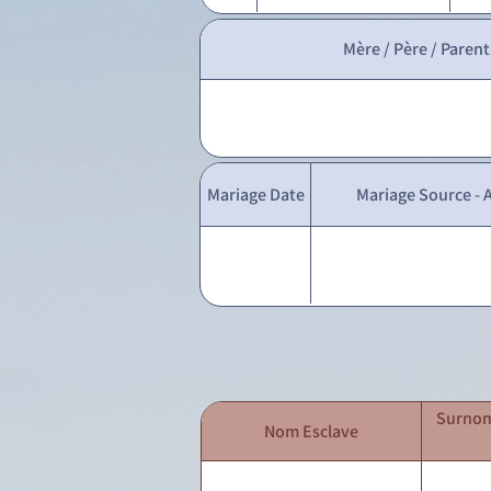
Mère / Père / Parent
Mariage Date
Mariage Source - A
Surnom
Nom Esclave