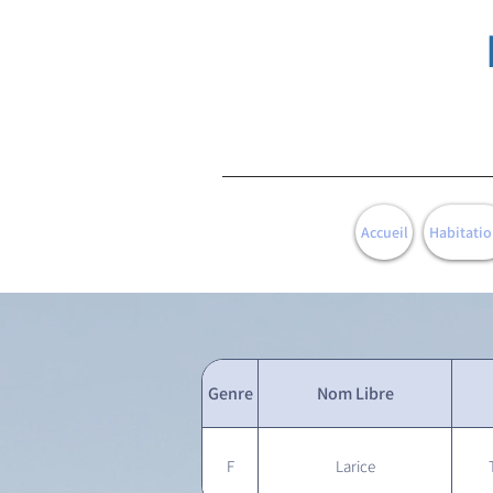
Accueil
Habitatio
Genre
Nom Libre
F
Larice