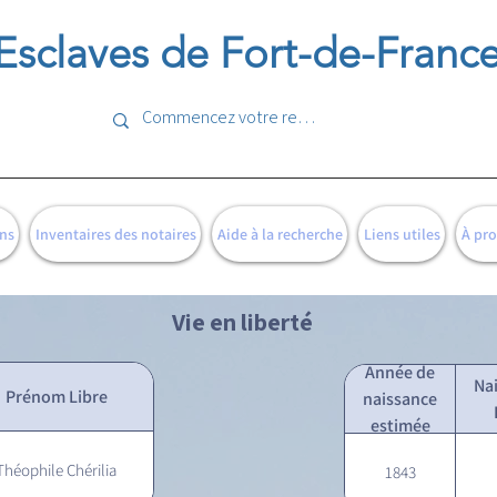
Esclaves de Fort-de-Franc
ns
Inventaires des notaires
Aide à la recherche
Liens utiles
À pr
Vie en liberté
Année de
Na
Prénom Libre
naissance
estimée
Théophile Chérilia
1843