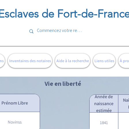
Esclaves de Fort-de-Franc
ns
Inventaires des notaires
Aide à la recherche
Liens utiles
À pr
Vie en liberté
Année de
Na
Prénom Libre
naissance
estimée
Novinss
1841