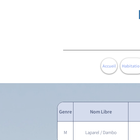
Accueil
Habitatio
Genre
Nom Libre
M
Laparel / Dambo