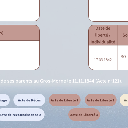
Date de
s)
liberté /
So
Individualité
BO -
17.03.1842
 de ses parents au Gros-Morne le 11.11.1844 (Acte n°121).
riage
Acte de Décès
Acte de Liberté 1
Acte de Liberté 2
Ac
Acte de reconnaissance 2
Acte de Liberté 3