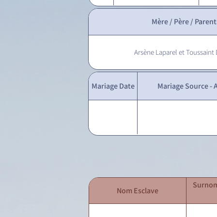
Mère / Père / Parent
Arsène Laparel et Toussain
Mariage Date
Mariage Source - A
Surnom
Nom Esclave