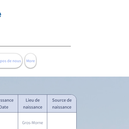
e
opos de nous
More
issance
Lieu de
Source de
Date
naissance
naissance
Gros-Morne