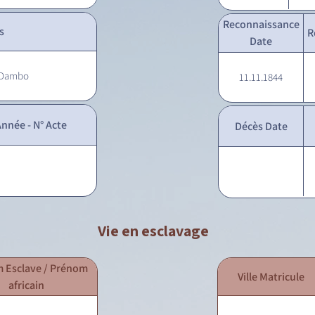
Reconnaissance
s
R
Date
t Dambo
11.11.1844
nnée - N° Acte
Décès Date
Vie en esclavage
 Esclave / Prénom
Ville Matricule
africain