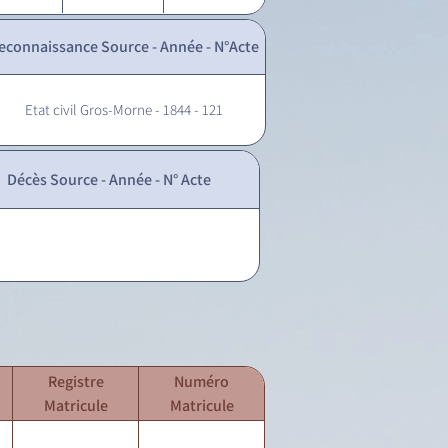
econnaissance Source - Année - N°Acte
Etat civil Gros-Morne - 1844 - 121
Décès Source - Année - N° Acte
Registre
Numéro
Matricule
Matricule