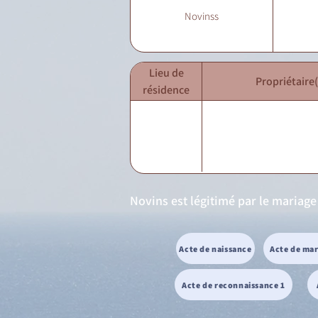
Novinss
Lieu de
Propriétaire(
résidence
Novins est légitimé par le mariage
Acte de naissance
Acte de ma
Acte de reconnaissance 1