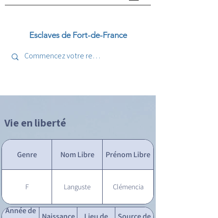
Esclaves de Fort-de-France
Vie en liberté
Genre
Nom Libre
Prénom Libre
F
Languste
Clémencia
Année de
Naissance
Lieu de
Source de