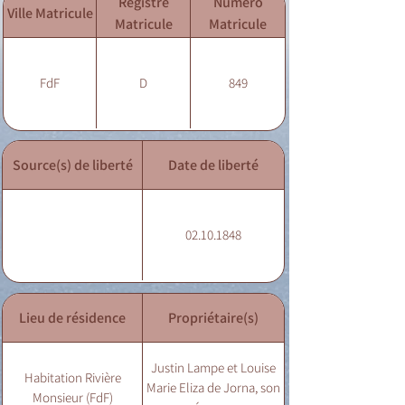
Registre
Numéro
Ville Matricule
Matricule
Matricule
FdF
D
849
Source(s) de liberté
Date de liberté
02.10.1848
Lieu de résidence
Propriétaire(s)
Justin Lampe et Louise
Habitation Rivière
Marie Eliza de Jorna, son
Monsieur (FdF)