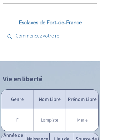
Esclaves de Fort-de-France
Vie en liberté
Genre
Nom Libre
Prénom Libre
F
Lampiste
Marie
Année de
Naissance
Lieu de
Source de