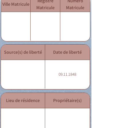
Registre
Numéro
Ville Matricule
Matricule
Matricule
Source(s) de liberté
Date de liberté
09.11.1848
Lieu de résidence
Propriétaire(s)