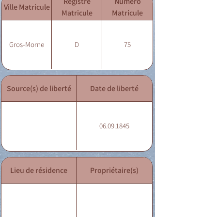
Registre
Numéro
Ville Matricule
Matricule
Matricule
Gros-Morne
D
75
Source(s) de liberté
Date de liberté
06.09.1845
Lieu de résidence
Propriétaire(s)