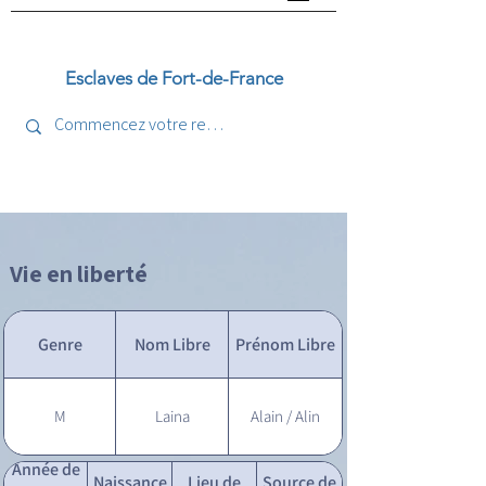
Esclaves de Fort-de-France
Vie en liberté
Genre
Nom Libre
Prénom Libre
M
Laina
Alain / Alin
Année de
Naissance
Lieu de
Source de