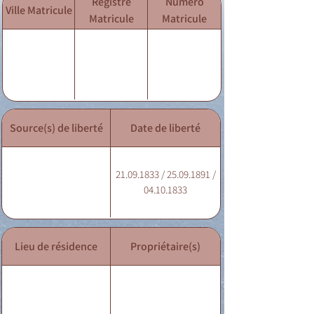
Registre
Numéro
Ville Matricule
Matricule
Matricule
Source(s) de liberté
Date de liberté
21.09.1833 / 25.09.1891 /
04.10.1833
Lieu de résidence
Propriétaire(s)