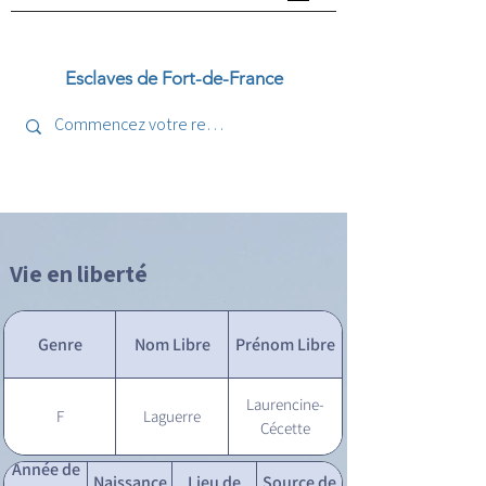
Esclaves de Fort-de-France
Vie en liberté
Genre
Nom Libre
Prénom Libre
Laurencine-
F
Laguerre
Cécette
Année de
Naissance
Lieu de
Source de