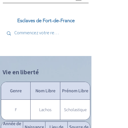
Esclaves de Fort-de-France
Vie en liberté
Genre
Nom Libre
Prénom Libre
F
Lachos
Scholastique
Année de
Naissance
Lieu de
Source de