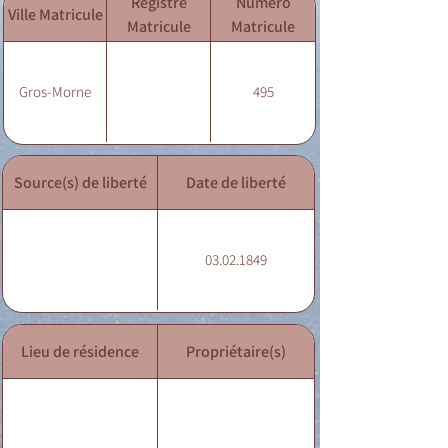
Registre
Numéro
Ville Matricule
Matricule
Matricule
Gros-Morne
495
Source(s) de liberté
Date de liberté
03.02.1849
Lieu de résidence
Propriétaire(s)