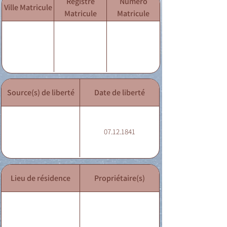
Registre
Numéro
Ville Matricule
Matricule
Matricule
Source(s) de liberté
Date de liberté
07.12.1841
Lieu de résidence
Propriétaire(s)