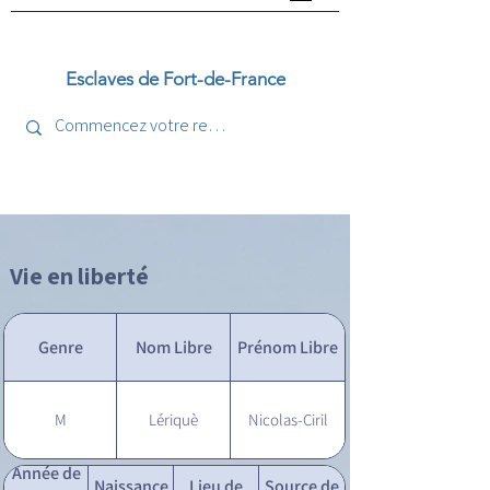
Esclaves de Fort-de-France
Vie en liberté
Genre
Nom Libre
Prénom Libre
M
Lériquè
Nicolas-Ciril
Année de
Naissance
Lieu de
Source de