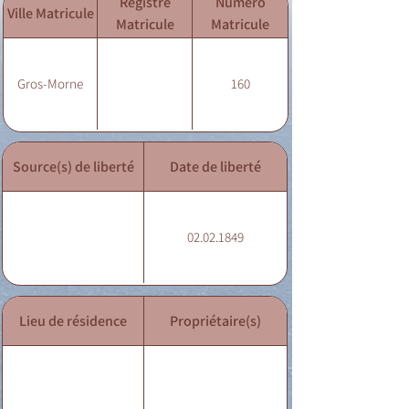
Registre
Numéro
Ville Matricule
Matricule
Matricule
Gros-Morne
160
Source(s) de liberté
Date de liberté
02.02.1849
Lieu de résidence
Propriétaire(s)