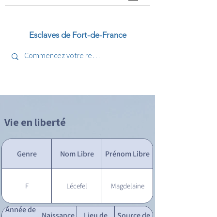
Esclaves de Fort-de-France
Vie en liberté
Genre
Nom Libre
Prénom Libre
F
Lécefel
Magdelaine
Année de
Naissance
Lieu de
Source de