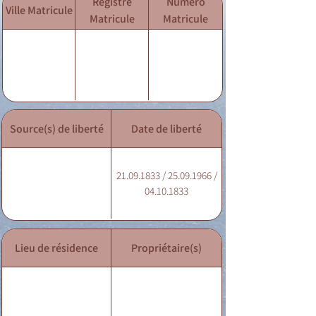
Registre
Numéro
Ville Matricule
Matricule
Matricule
Source(s) de liberté
Date de liberté
21.09.1833 / 25.09.1966 /
04.10.1833
Lieu de résidence
Propriétaire(s)