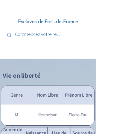
Esclaves de Fort-de-France
Vie en liberté
Genre
Nom Libre
Prénom Libre
M
Kiermoisan
Pierre-Paul
Année de
Naissance
Lieu de
Source de