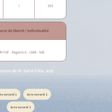
I
203
urce de liberté / Individualité
RI FdF - Registre A - 1848 - 508
ssion de M. Saint-Félix, acte
te notarié 1
Acte notarié 2
Acte notarié 3