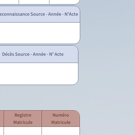
econnaissance Source - Année - N°Acte
Décès Source - Année - N° Acte
Registre
Numéro
Matricule
Matricule