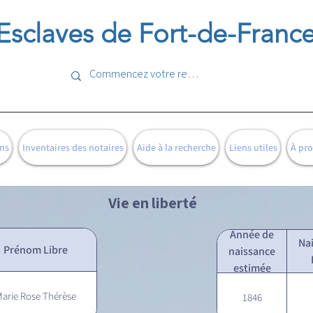
Esclaves de Fort-de-Franc
ns
Inventaires des notaires
Aide à la recherche
Liens utiles
À pr
Vie en liberté
Année de
Na
Prénom Libre
naissance
estimée
arie Rose Thérèse
1846