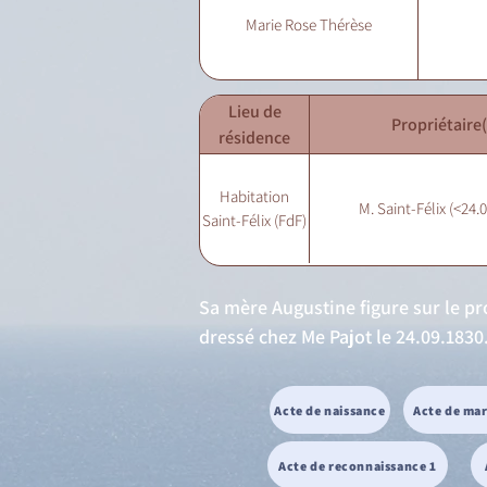
Marie Rose Thérèse
Lieu de
Propriétaire(
résidence
Habitation
M. Saint-Félix (<24.
Saint-Félix (FdF)
Sa mère Augustine figure sur le pro
dressé chez Me Pajot le 24.09.1830
Acte de naissance
Acte de ma
Acte de reconnaissance 1