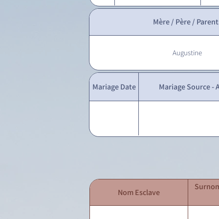
Mère / Père / Parent
Augustine
Mariage Date
Mariage Source - A
Surnom
Nom Esclave