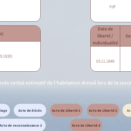
FdF
Date de
s)
liberté /
So
Individualité
09.1830)
03.11.1848
cès verbal estimatif de l'habitation dressé lors de la succe
.
riage
Acte de Décès
Acte de Liberté 1
Acte de Liberté 2
Ac
Acte de reconnaissance 2
Acte de Liberté 3