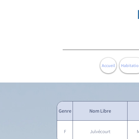
Accueil
Habitatio
Genre
Nom Libre
F
Julvécourt
M