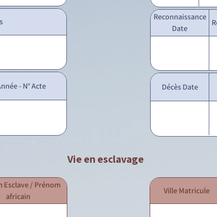
Reconnaissance
s
R
Date
nnée - N° Acte
Décès Date
Vie en esclavage
 Esclave / Prénom
Ville Matricule
africain