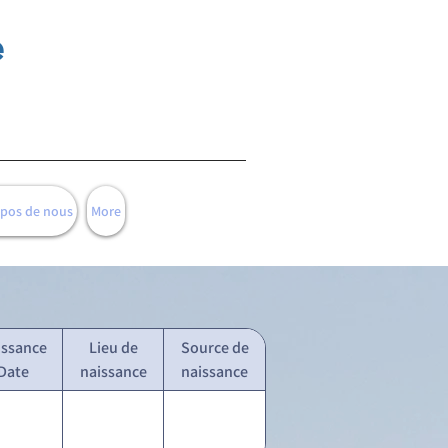
e
opos de nous
More
issance
Lieu de
Source de
Date
naissance
naissance